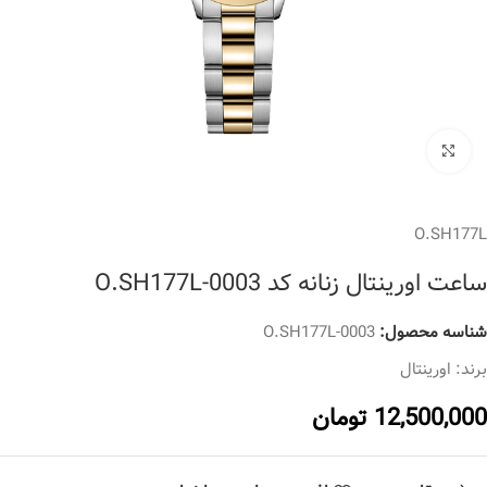
برای بزرگنمایی کلیک کنید
O.SH177L
ساعت اورینتال زنانه کد O.SH177L-0003
شناسه محصول:
O.SH177L-0003
برند:
اورینتال
12,500,000
تومان