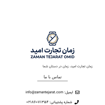
رنگ بند
استیل
رنگ بند
استیل
رنگ صفحه
صورتی
رنگ صفحه
سیلور
جنس بند
فلزی
جنس بند
فلزی
نوع ساعت
کلاسیک – اکودرایو
نوع ساعت
کرنوگراف
زمان تجارت امید، زمان در دستان شما
رفرانس
291
رفرانس
159
تماس با ما
برند
اورینتال
برند
اورینتال
ایمیل: info@zamantejarat.com
شماره پشتیبانی: ۰۲۱۸۶۰۷۱۳۵۴