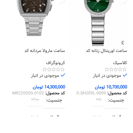
ساعت اورینتال زنانه کد
ساعت مارولا مردانه کد
سا
05
MR22005G-0102
O.SH209L-0009
کلاسیک
کرونوگراف
کل
موجودی در انبار
موجودی در انبار
10,700,000
تومان
14,300,000
تومان
00
کد محصول:
O.SH209L-0009
کد محصول:
MR22005G-0102
کد
جنسیت
زنانه
جنسیت
مردانه
رنگ قاب
استیل
رنگ قاب
استیل