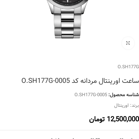
برای بزرگنمایی کلیک کنید
O.SH177G
ساعت اورینتال مردانه کد O.SH177G-0005
شناسه محصول:
O.SH177G-0005
برند:
اورینتال
12,500,000
تومان