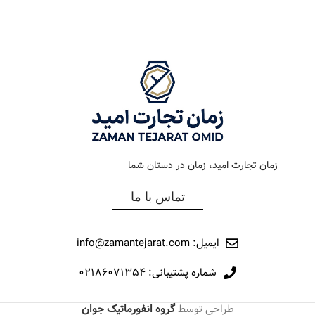
رنگ بند
استیل
رنگ بند
استیل
رنگ صفحه
سبز
رنگ صفحه
قهوه ای
جنس بند
فلزی
جنس بند
فلزی
نوع ساعت
کلاسیک
نوع ساعت
کرونوگراف
زمان تجارت امید، زمان در دستان شما
رفرانس
209
رفرانس
22005
تماس با ما
برند
اورینتال
برند
مارولا
ایمیل: info@zamantejarat.com
شماره پشتیبانی: ۰۲۱۸۶۰۷۱۳۵۴
طراحی توسط
گروه انفورماتیک جوان