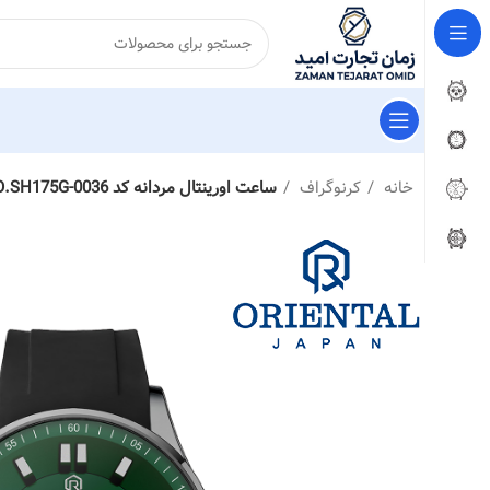
خانه
کرنوگراف
ساعت اورینتال مردانه کد O.SH175G-0036