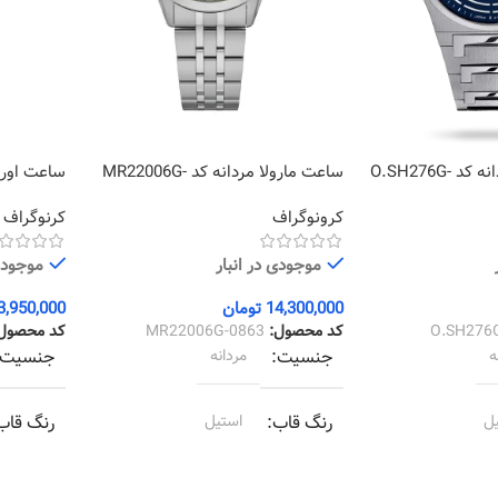
ساعت اورینتال مردانه کد O.SH276G-
ساعت مارولا مردانه کد MR22006G-
0010
0863
کرونوگراف
کرنوگراف
موجودی در انبار
موجودی 
14,300,000
تومان
3,950,000
O.SH276
کد محصول:
MR22006G-0863
کد محصول
ه
جنسیت
مردانه
جنسیت
ل
رنگ قاب
استیل
رنگ قاب
ل
رنگ بند
استیل
رنگ بند