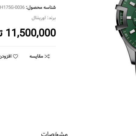
شناسه محصول:
SH175G-0036
برند:
اورینتال
11,500,000
ت
مقایسه
افزودن
مشخصات