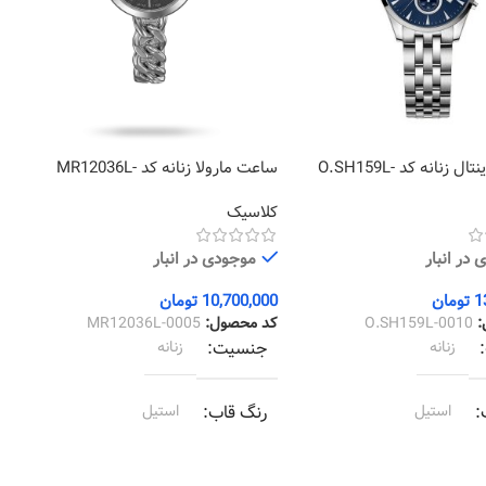
ساعت اورینتال زنانه کد O.SH159L-
ساعت مارولا زنانه کد MR12036L-
8
0005
کلاسیک
ک
در انبار
موجودی در انبار
1
تومان
10,700,000
تومان
0
:
O.SH159L-0010
کد محصول:
MR12036L-0005
ک
زنانه
جنسیت
زنانه
استیل
رنگ قاب
استیل
استیل
رنگ بند
استیل