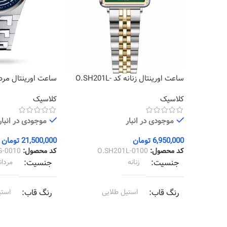
ساعت اورینتال زنانه کد O.SH201L-
0010
0100
کلاسیک
کلاسیک
موجودی در انبار
موجودی در انبار
6,950,000
تومان
21,500,000
تومان
کد محصول:
O.SH201L-0100
کد محصول:
G-0010
جنسیت
زنانه
جنسیت
مردان
رنگ قاب
استیل طلایی
رنگ قاب
استی
رنگ بند
استیل طلایی
رنگ بند
استی