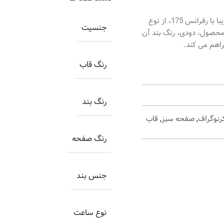
ساعت اورینتال مردانه کد O.SH175G-0036، ساعتی بسیار زیبا با رفرانس 175، از نوع
جنسیت
 محصول، دودی، رنگ بند آن
راهم می کند.
رنگ قاب
رنگ بند
نوگراف
,
صفحه سبز
,
قاب
رنگ صفحه
جنس بند
نوع ساعت