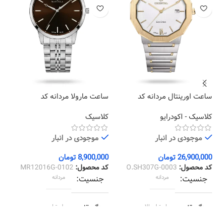
ساعت اورینتال مردانه کد
ساعت مارولا مردانه کد
سا
05
MR12016G-0102
O.SH307G-0003
کلاسیک - اکودرایو
کلاسیک
کر
موجودی در انبار
موجودی در انبار
26,900,000
تومان
8,900,000
تومان
00
کد محصول:
O.SH307G-0003
کد محصول:
MR12016G-0102
کد
جنسیت
مردانه
جنسیت
مردانه
رنگ قاب
استیل طلایی
رنگ قاب
استیل