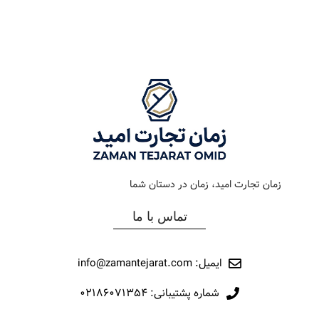
رنگ بند
استیل طلایی
رنگ بند
استیل
رنگ صفحه
سیلور
رنگ صفحه
قهوه ای
جنس بند
فلزی
جنس بند
فلزی
نوع ساعت
کلاسیک – اکودرایو
نوع ساعت
کلاسیک
زمان تجارت امید، زمان در دستان شما
رفرانس
307
رفرانس
12016
تماس با ما
برند
اورینتال
برند
مارولا
ایمیل: info@zamantejarat.com
شماره پشتیبانی: ۰۲۱۸۶۰۷۱۳۵۴