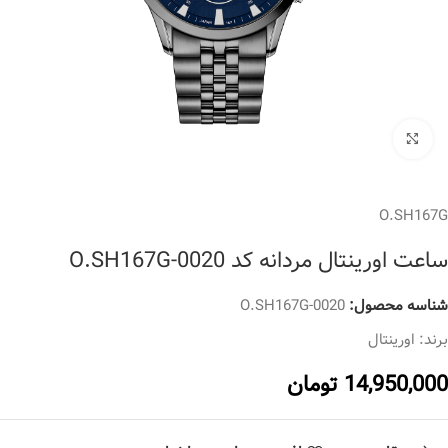
برای بزرگنمایی کلیک کنید
O.SH167G
ساعت اورینتال مردانه کد O.SH167G-0020
شناسه محصول:
O.SH167G-0020
برند:
اورینتال
14,950,000
تومان