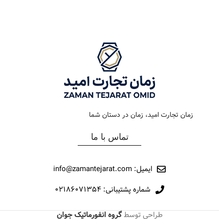
رنگ بند
طلایی
رنگ بند
استیل طلایی
رنگ صفحه
سیلور
رنگ صفحه
سبز
جنس بند
فلزی
جنس بند
فلزی
نوع ساعت
کرونوگراف
نوع ساعت
کلاسیک
زمان تجارت امید، زمان در دستان شما
رفرانس
22020
رفرانس
197
تماس با ما
برند
مارولا
برند
اورینتال
ایمیل: info@zamantejarat.com
شماره پشتیبانی: ۰۲۱۸۶۰۷۱۳۵۴
طراحی توسط
گروه انفورماتیک جوان