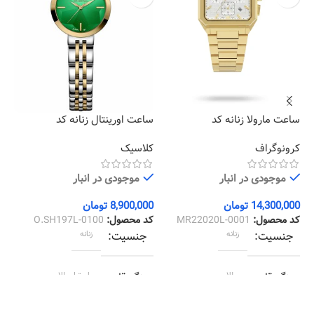
ساعت مارولا زنانه کد
ساعت اورینتال زنانه کد
سا
02
O.SH197L-0100
MR22020L-0001
کرونوگراف
کلاسیک
کل
موجودی در انبار
موجودی در انبار
14,300,000
تومان
8,900,000
تومان
00
کد محصول:
MR22020L-0001
کد محصول:
O.SH197L-0100
کد
جنسیت
زنانه
جنسیت
زنانه
رنگ قاب
طلایی
رنگ قاب
استیل طلایی