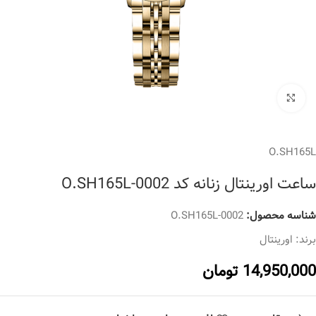
برای بزرگنمایی کلیک کنید
O.SH165L
ساعت اورینتال زنانه کد O.SH165L-0002
شناسه محصول:
O.SH165L-0002
برند:
اورینتال
14,950,000
تومان