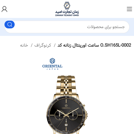
ساعت اورینتال زنانه کد O.SH165L-0002
کرنوگراف
خانه