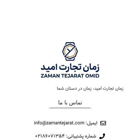
رنگ بند
استیل طلایی
رنگ بند
دودی
رنگ صفحه
سبز
رنگ صفحه
سبز
جنس بند
فلزی
جنس بند
فلزی
نوع ساعت
کلاسیک
نوع ساعت
کرونوگراف
زمان تجارت امید، زمان در دستان شما
رفرانس
016
رفرانس
22015
تماس با ما
برند
اورینتال
برند
مارولا
ایمیل: info@zamantejarat.com
شماره پشتیبانی: ۰۲۱۸۶۰۷۱۳۵۴