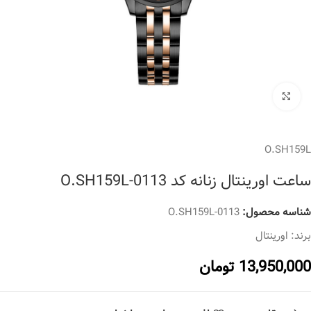
برای بزرگنمایی کلیک کنید
O.SH159L
ساعت اورینتال زنانه کد O.SH159L-0113
شناسه محصول:
O.SH159L-0113
برند:
اورینتال
13,950,000
تومان