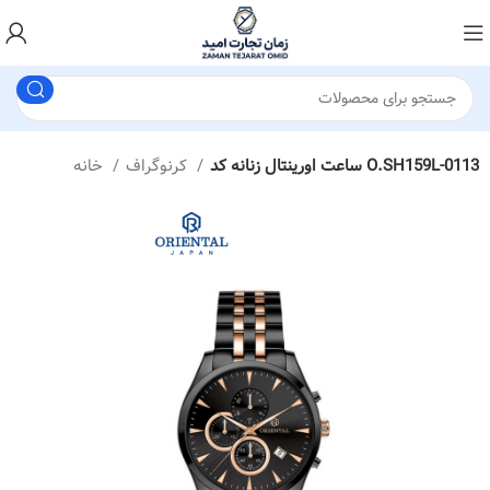
ساعت اورینتال زنانه کد O.SH159L-0113
کرنوگراف
خانه