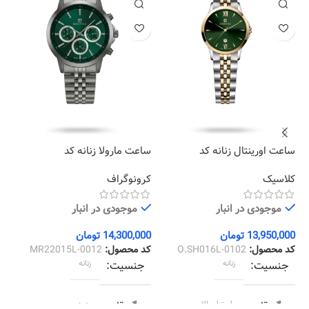
ساعت اورینتال زنانه کد
ساعت مارولا زنانه کد
سا
09
MR22015L-0012
O.SH016L-0102
کلاسیک
کرونوگراف
کل
موجودی در انبار
موجودی در انبار
13,950,000
تومان
14,300,000
تومان
00
کد محصول:
O.SH016L-0102
کد محصول:
MR22015L-0012
کد
جنسیت
زنانه
جنسیت
زنانه
رنگ قاب
استیل طلایی
رنگ قاب
دودی