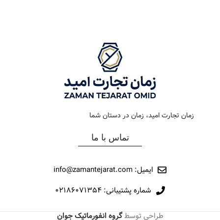
رنگ بند
استيل طلايي
رنگ بند
استیل
رنگ صفحه
قهوه اي
رنگ صفحه
سرمه ای
جنس بند
فلزی
جنس بند
فلزی
نوع ساعت
کلاسیک
نوع ساعت
کرنوگراف
زمان تجارت امید، زمان در دستان شما
رفرانس
178
رفرانس
195
تماس با ما
برند
اورینتال
برند
اورینتال
ایمیل: info@zamantejarat.com
شماره پشتیبانی: ۰۲۱۸۶۰۷۱۳۵۴
طراحی توسط
گروه انفورماتیک جوان