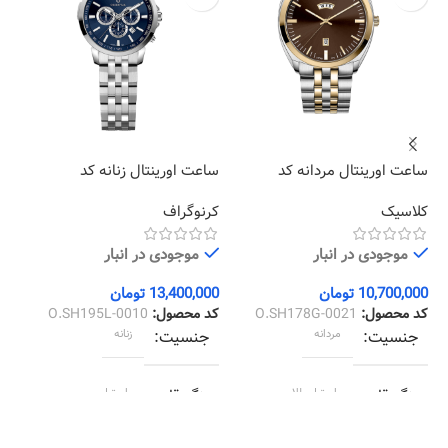
ساعت اورینتال مردانه کد
ساعت اورینتال زنانه کد
سا
20
O.SH195L-0010
O.SH178G-0021
کلاسیک
کرنوگراف
کر
موجودی در انبار
موجودی در انبار
10,700,000
تومان
13,400,000
تومان
00
کد محصول:
O.SH178G-0021
کد محصول:
O.SH195L-0010
کد
جنسیت
مردانه
جنسیت
زنانه
رنگ قاب
استيل طلايي
رنگ قاب
استیل