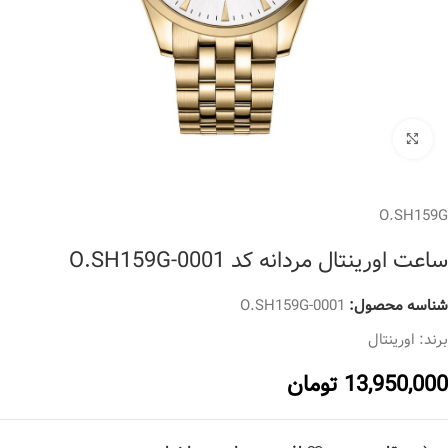
برای بزرگنمایی کلیک کنید
O.SH159G
ساعت اورینتال مردانه کد O.SH159G-0001
شناسه محصول:
O.SH159G-0001
برند:
اورینتال
13,950,000
تومان