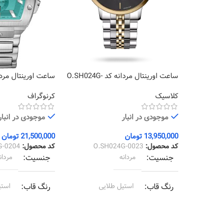
ساعت اورینتال مردانه کد O.SH024G-
0204
0023
کلاسیک
کرنوگراف
موجودی در انبار
موجودی در انبار
13,950,000
تومان
21,500,000
تومان
کد محصول:
O.SH024G-0023
کد محصول:
G-0204
جنسیت
مردانه
جنسیت
مردان
رنگ قاب
استیل طلایی
رنگ قاب
استی
رنگ بند
استیل طلایی
رنگ بند
استی