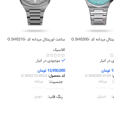
ساعت اورینتال مردانه کد O.SH020G-
ساعت اورینتال مردانه کد O.SH021G-
3
0024
کلاسیک
ک
در انبار
موجودی در انبار
1
تومان
13,950,000
تومان
0
:
O.SH020G-0109
کد محصول:
O.SH021G-0024
ک
مردانه
جنسیت
مردانه
استیل
رنگ قاب
دودی
استیل
رنگ بند
دودی