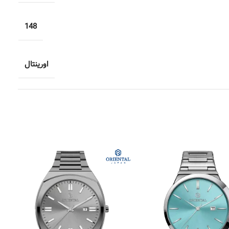
148
اورینتال