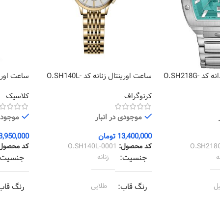
ساعت اورینتال مردانه کد O.SH218G-
ساعت اورینتال زنانه کد O.SH140L-
0109
0001
کرنوگراف
کلاسیک
موجودی در انبار
موجودی 
13,400,000
تومان
3,950,000
O.SH218
کد محصول:
O.SH140L-0001
کد محصول
ه
جنسیت
زنانه
جنسیت
ل
رنگ قاب
طلایی
رنگ قاب
ل
رنگ بند
طلایی
رنگ بند