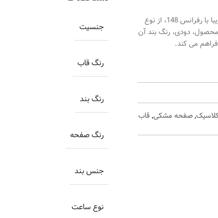
ساعت اورینتال مردانه کد O.SH148G-0059، ساعتی بسیار زیبا با رفرانس 148، از نوع
جنسیت
محصول، دودی، رنگ بند آن
فراهم می کند.
رنگ قاب
رنگ بند
لاسیک
,
صفحه مشکی
,
قاب
رنگ صفحه
جنس بند
نوع ساعت