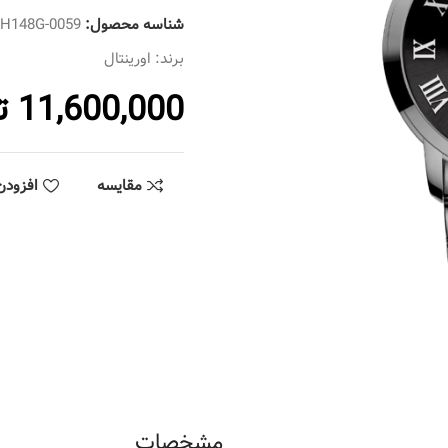
شناسه محصول:
SH148G-0059
برند:
اورینتال
11,600,000
ت
مقایسه
افزودن
مشخصات