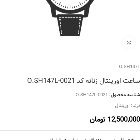
برای بزرگنمایی کلیک کنید
O.SH147L
ساعت اورینتال زنانه کد O.SH147L-0021
شناسه محصول:
O.SH147L-0021
برند:
اورینتال
12,500,000
تومان