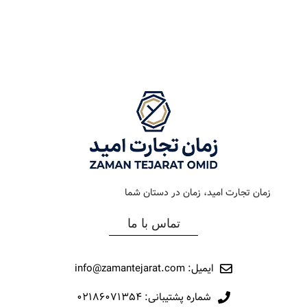
رنگ بند
طلایی
رنگ بند
استیل
رنگ صفحه
سیلور
رنگ صفحه
سیلور
جنس بند
فلزی
جنس بند
فلزی
نوع ساعت
کلاسیک
نوع ساعت
کلاسیک
زمان تجارت امید، زمان در دستان شما
رفرانس
314
رفرانس
12050
تماس با ما
برند
اورینتال
برند
مارولا
ایمیل: info@zamantejarat.com
شماره پشتیبانی: ۰۲۱۸۶۰۷۱۳۵۴