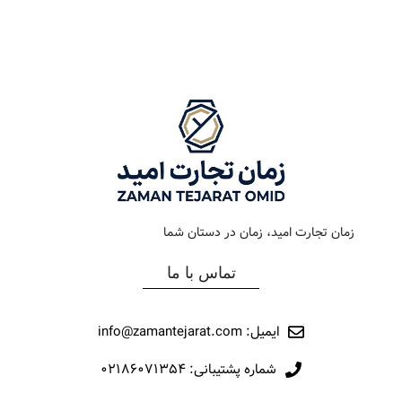
رنگ بند
طلایی
رنگ بند
مشکی
رنگ صفحه
سیلور
رنگ صفحه
مشکی
جنس بند
فلزی
جنس بند
فلزی
نوع ساعت
کرنوگراف
نوع ساعت
کلاسیک
زمان تجارت امید، زمان در دستان شما
رفرانس
165
رفرانس
12008
تماس با ما
برند
اورینتال
برند
مارولا
ایمیل: info@zamantejarat.com
شماره پشتیبانی: ۰۲۱۸۶۰۷۱۳۵۴