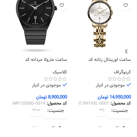
ساعت اورینتال زنانه کد
ساعت مارولا مردانه کد
سا
21
MR12008G-0014
O.SH165L-0001
کرنوگراف
کلاسیک
کر
موجودی در انبار
موجودی در انبار
14,950,000
تومان
8,900,000
تومان
00
کد محصول:
O.SH165L-0001
کد محصول:
MR12008G-0014
کد
جنسیت
زنانه
جنسیت
مردانه
رنگ قاب
طلایی
رنگ قاب
مشکی