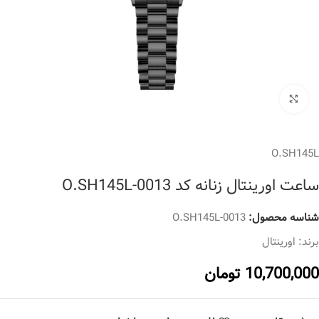
برای بزرگنمایی کلیک کنید
O.SH145L
ساعت اورینتال زنانه کد O.SH145L-0013
شناسه محصول:
O.SH145L-0013
برند:
اورینتال
10,700,000
تومان