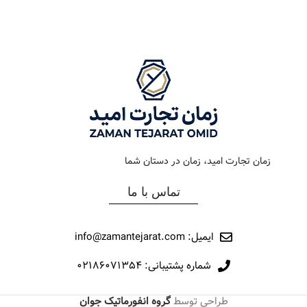
رنگ بند
استیل طلایی
رنگ بند
مشکی
رنگ صفحه
سیلور
رنگ صفحه
آبی
جنس بند
فلزی
جنس بند
رابر
نوع ساعت
کرنوگراف
نوع ساعت
کرنوگراف
زمان تجارت امید، زمان در دستان شما
رفرانس
167
رفرانس
305
تماس با ما
برند
اورینتال
برند
اورینتال
ایمیل: info@zamantejarat.com
شماره پشتیبانی: ۰۲۱۸۶۰۷۱۳۵۴
طراحی توسط
گروه انفورماتیک جوان