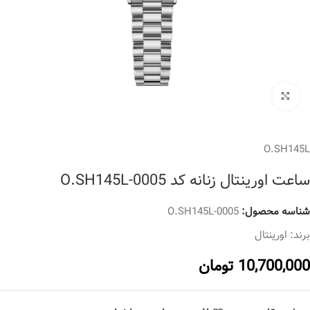
برای بزرگنمایی کلیک کنید
O.SH145L
ساعت اورینتال زنانه کد O.SH145L-0005
شناسه محصول:
O.SH145L-0005
برند:
اورینتال
10,700,000
تومان