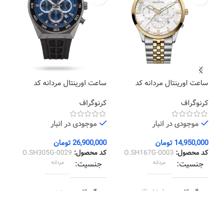
ساعت اورینتال مردانه کد
ساعت اورینتال مردانه کد
سا
48
O.SH305G-0029
O.SH167G-0003
کرنوگراف
کرنوگراف
کر
موجودی در انبار
موجودی در انبار
14,950,000
تومان
26,900,000
تومان
00
کد محصول:
O.SH167G-0003
کد محصول:
O.SH305G-0029
کد
جنسیت
مردانه
جنسیت
مردانه
رنگ قاب
استیل طلایی
رنگ قاب
دودی