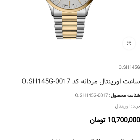
برای بزرگنمایی کلیک کنید
O.SH145G
ساعت اورینتال مردانه کد O.SH145G-0017
شناسه محصول:
O.SH145G-0017
برند:
اورینتال
10,700,000
تومان