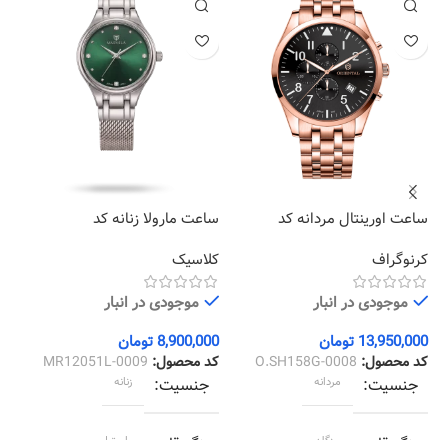
ساعت اورینتال مردانه کد
ساعت مارولا زنانه کد
سا
01
MR12051L-0009
O.SH158G-0008
کرنوگراف
کلاسیک
کر
موجودی در انبار
موجودی در انبار
13,950,000
تومان
8,900,000
تومان
00
کد محصول:
O.SH158G-0008
کد محصول:
MR12051L-0009
کد
جنسیت
مردانه
جنسیت
زنانه
رنگ قاب
رزگلد
رنگ قاب
استیل