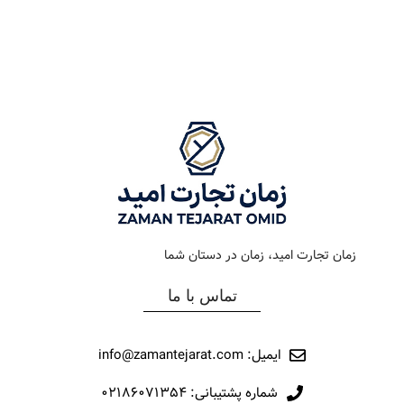
رنگ بند
رزگلد
رنگ بند
استیل
رنگ صفحه
مشکی
رنگ صفحه
سبز
جنس بند
فلزی
جنس بند
فلزی
نوع ساعت
کرنوگراف
نوع ساعت
کلاسیک
زمان تجارت امید، زمان در دستان شما
رفرانس
158
رفرانس
12051
تماس با ما
برند
اورینتال
برند
مارولا
ایمیل: info@zamantejarat.com
شماره پشتیبانی: ۰۲۱۸۶۰۷۱۳۵۴