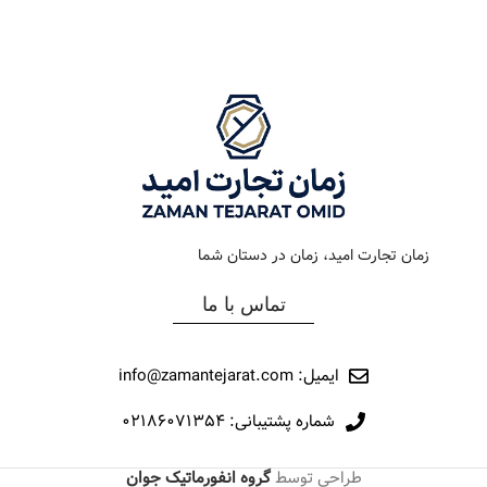
رنگ بند
دودي
رنگ بند
استیل طلایی
رنگ صفحه
سرمه اي
رنگ صفحه
سیلور
جنس بند
فلزی
جنس بند
فلزی
نوع ساعت
کرنوگراف
نوع ساعت
کلاسیک
زمان تجارت امید، زمان در دستان شما
رفرانس
176
رفرانس
020
تماس با ما
برند
اورینتال
برند
اورینتال
ایمیل: info@zamantejarat.com
شماره پشتیبانی: ۰۲۱۸۶۰۷۱۳۵۴
طراحی توسط
گروه انفورماتیک جوان