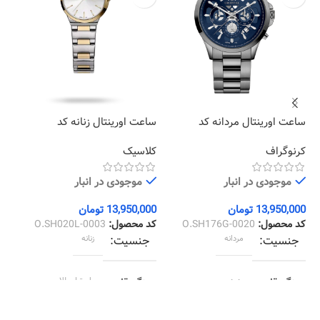
ساعت اورینتال مردانه کد
ساعت اورینتال زنانه کد
سا
01
O.SH020L-0003
O.SH176G-0020
کرنوگراف
کلاسیک
ات
موجودی در انبار
موجودی در انبار
13,950,000
تومان
13,950,000
تومان
00
کد محصول:
O.SH176G-0020
کد محصول:
O.SH020L-0003
کد
جنسیت
مردانه
جنسیت
زنانه
رنگ قاب
دودي
رنگ قاب
استیل طلایی