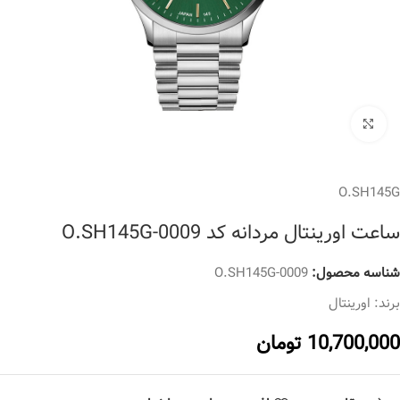
برای بزرگنمایی کلیک کنید
O.SH145G
ساعت اورینتال مردانه کد O.SH145G-0009
شناسه محصول:
O.SH145G-0009
برند:
اورینتال
10,700,000
تومان