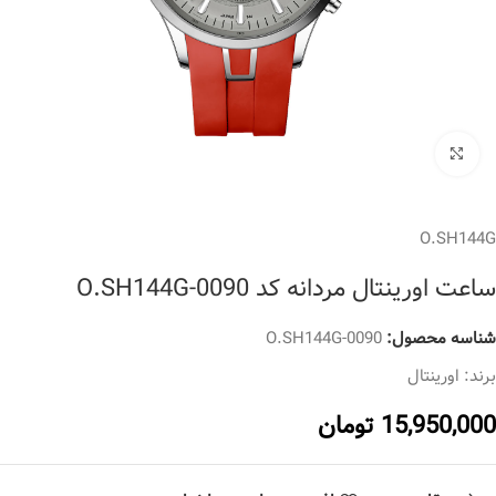
برای بزرگنمایی کلیک کنید
O.SH144G
ساعت اورینتال مردانه کد O.SH144G-0090
شناسه محصول:
O.SH144G-0090
برند:
اورینتال
15,950,000
تومان