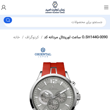
ساعت اورینتال مردانه کد O.SH144G-0090
کرنوگراف
خانه