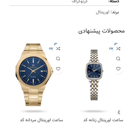
دسته:
کرنوگراف
برند:
اورینتال
محصولات پیشنهادی
ساعت اورینتال زنانه کد
ساعت اورینتال مردانه کد
سا
10
O.SH278G-0061
O.SH293L-0101