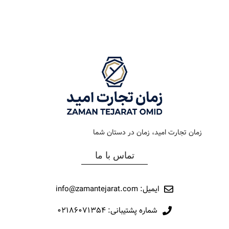
رنگ بند
استیل
رنگ بند
استیل طلایی
رنگ صفحه
آبی
رنگ صفحه
سبز
جنس بند
فلزی
جنس بند
فلزی
نوع ساعت
کلاسیک
نوع ساعت
کلاسیک
زمان تجارت امید، زمان در دستان شما
رفرانس
12044
رفرانس
283
تماس با ما
برند
مارولا
برند
اورینتال
ایمیل: info@zamantejarat.com
شماره پشتیبانی: ۰۲۱۸۶۰۷۱۳۵۴