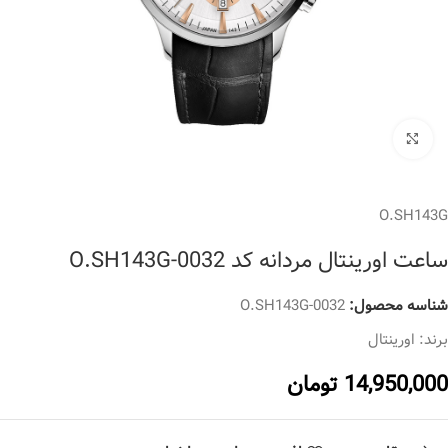
برای بزرگنمایی کلیک کنید
O.SH143G
ساعت اورینتال مردانه کد O.SH143G-0032
شناسه محصول:
O.SH143G-0032
برند:
اورینتال
14,950,000
تومان