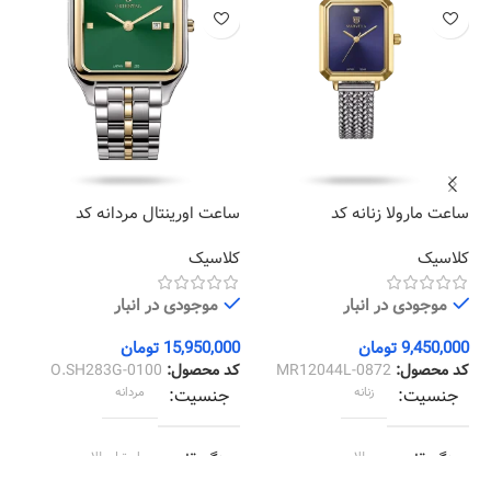
ساعت مارولا زنانه کد
ساعت اورینتال مردانه کد
سا
25
O.SH283G-0100
MR12044L-0872
کلاسیک
کلاسیک
کل
موجودی در انبار
موجودی در انبار
9,450,000
تومان
15,950,000
تومان
00
کد محصول:
MR12044L-0872
کد محصول:
O.SH283G-0100
کد
جنسیت
زنانه
جنسیت
مردانه
رنگ قاب
طلایی
رنگ قاب
استیل طلایی