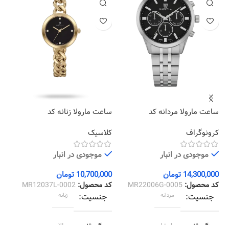
ساعت مارولا مردانه کد
ساعت مارولا زنانه کد
سا
12
MR12037L-0002
MR22006G-0005
کرونوگراف
کلاسیک
کل
موجودی در انبار
موجودی در انبار
14,300,000
تومان
10,700,000
تومان
00
کد محصول:
MR22006G-0005
کد محصول:
MR12037L-0002
کد
جنسیت
مردانه
جنسیت
زنانه
رنگ قاب
استیل
رنگ قاب
طلایی