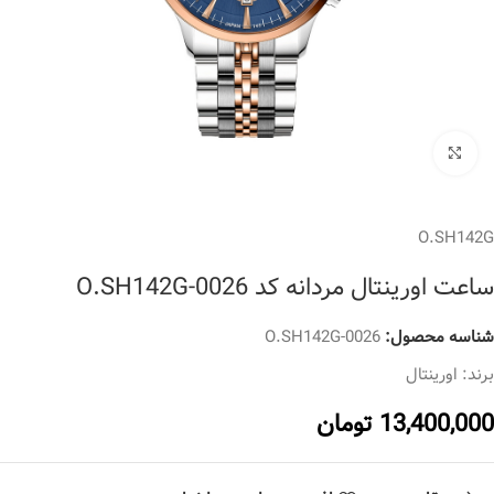
برای بزرگنمایی کلیک کنید
O.SH142G
ساعت اورینتال مردانه کد O.SH142G-0026
شناسه محصول:
O.SH142G-0026
برند:
اورینتال
13,400,000
تومان