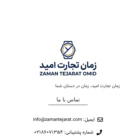
رنگ بند
استیل
رنگ بند
طلایی
رنگ صفحه
مشکی
رنگ صفحه
مشکی
جنس بند
فلزی
جنس بند
فلزی
نوع ساعت
کرونوگراف
نوع ساعت
کلاسیک
زمان تجارت امید، زمان در دستان شما
رفرانس
22006
رفرانس
12037
تماس با ما
برند
مارولا
برند
مارولا
ایمیل: info@zamantejarat.com
شماره پشتیبانی: ۰۲۱۸۶۰۷۱۳۵۴