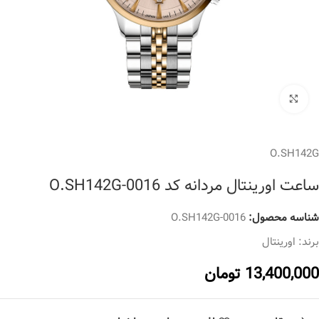
برای بزرگنمایی کلیک کنید
O.SH142G
ساعت اورینتال مردانه کد O.SH142G-0016
شناسه محصول:
O.SH142G-0016
برند:
اورینتال
13,400,000
تومان