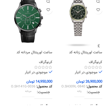
ساعت اورینتال زنانه کد
ساعت اورینتال مردانه کد
سا
02
O.SH141G-0036
O.SH309L-0840
کرنوگراف
کرنوگراف
کل
موجودی در انبار
موجودی در انبار
26,900,000
تومان
14,950,000
تومان
00
کد محصول:
O.SH309L-0840
کد محصول:
O.SH141G-0036
کد
جنسیت
زنانه
جنسیت
مردانه
رنگ قاب
استیل سبز
رنگ قاب
دودی