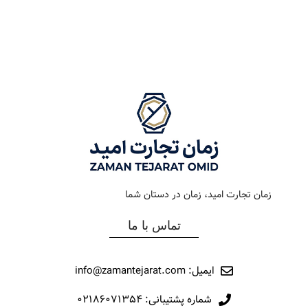
رنگ بند
استیل سبز
رنگ بند
مشکی
رنگ صفحه
سبز
رنگ صفحه
سبز
جنس بند
فلزی
جنس بند
چرمی
نوع ساعت
کرنوگراف
نوع ساعت
کرنوگراف
زمان تجارت امید، زمان در دستان شما
رفرانس
309
رفرانس
141
تماس با ما
برند
اورینتال
برند
اورینتال
ایمیل: info@zamantejarat.com
شماره پشتیبانی: ۰۲۱۸۶۰۷۱۳۵۴