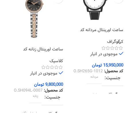
ساعت اورینتال مردانه کد
O.SH265G-1012
کرنوگراف
ساعت اورینتال زنانه کد
سا
موجودی در انبار
24
O.SH094L-0007
کلاسیک
کل
15,950,000
تومان
کد محصول:
O.SH265G-1012
موجودی در انبار
جنسیت
مردانه
9,800,000
تومان
00
کد محصول:
O.SH094L-0007
کد
رنگ قاب
دودی
جنسیت
زنانه
رنگ بند
دودی
رنگ قاب
استیل رزگلد
رنگ صفحه
سبز