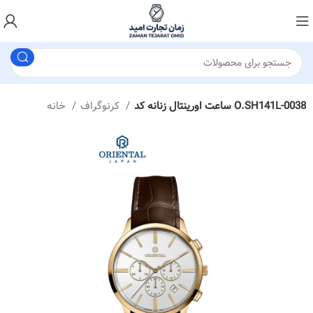
ساعت اورینتال زنانه کد O.SH141L-0038
کرنوگراف
خانه