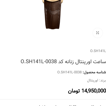
برای بزرگنمایی کلیک کنید
O.SH141L
ساعت اورینتال زنانه کد O.SH141L-0038
شناسه محصول:
O.SH141L-0038
برند:
اورینتال
14,950,000
تومان