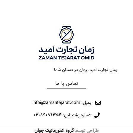
رنگ بند
استیل رزگلد
جنس بند
فلزی
رنگ صفحه
مشکی
نوع ساعت
کرنوگراف
جنس بند
فلزی
رفرانس
265
نوع ساعت
کلاسیک
برند
اورینتال
زمان تجارت امید، زمان در دستان شما
رفرانس
94
تماس با ما
برند
اورینتال
ایمیل: info@zamantejarat.com
شماره پشتیبانی: ۰۲۱۸۶۰۷۱۳۵۴
طراحی توسط
گروه انفورماتیک جوان