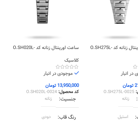
ساعت اورینتال زنانه کد O.SH275L-
ساعت اورینتال زنانه کد O.SH020L-
3
0024
کلاسیک
ک
در انبار
موجودی در انبار
2
تومان
13,950,000
تومان
0
:
O.SH275L-0025
کد محصول:
O.SH020L-0024
ک
زنانه
جنسیت
زنانه
استیل
رنگ قاب
دودی
استیل
رنگ بند
دودی