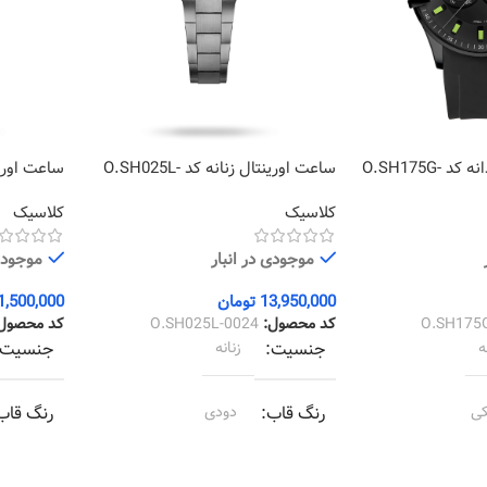
ساعت اورینتال مردانه کد O.SH175G-
ساعت اورینتال زنانه کد O.SH025L-
0025
0024
کلاسیک
کلاسیک
موجودی در انبار
موجودی 
13,950,000
تومان
1,500,000
O.SH175
کد محصول:
O.SH025L-0024
کد محصول
ه
جنسیت
زنانه
جنسیت
ی
رنگ قاب
دودی
رنگ قاب
ی
رنگ بند
دودی
رنگ بند