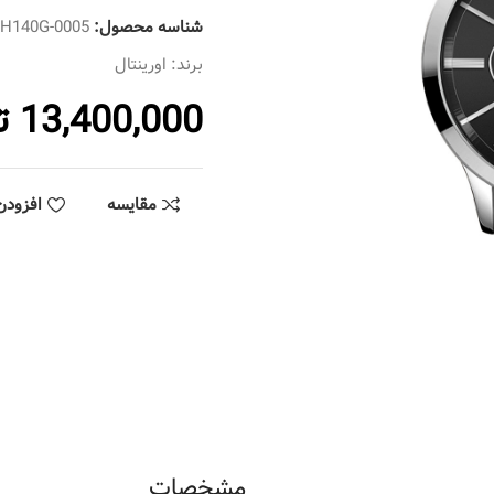
شناسه محصول:
SH140G-0005
برند:
اورینتال
13,400,000
ت
مقایسه
افزودن
مشخصات