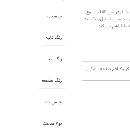
ساعت اورینتال مردانه کد O.SH140G-0005، ساعتی بسیار زیبا با رفرانس 140، از نوع
جنسیت
ن محصول، استیل، رنگ بند
شما فراهم می کند.
رنگ قاب
رنگ بند
رنوگراف
,
صفحه مشکی
,
رنگ صفحه
جنس بند
نوع ساعت