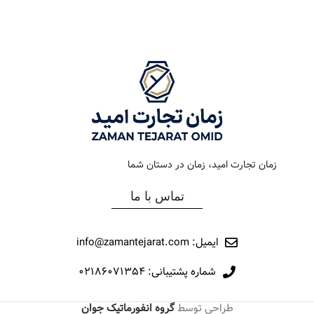
رنگ بند
استیل
رنگ بند
طلایی
رنگ صفحه
شامپاین
رنگ صفحه
سیلور
جنس بند
فلزی
جنس بند
فلزی
نوع ساعت
کلاسیک
نوع ساعت
کلاسیک
زمان تجارت امید، زمان در دستان شما
رفرانس
010
رفرانس
284
تماس با ما
برند
اورینتال
برند
اورینتال
ایمیل: info@zamantejarat.com
شماره پشتیبانی: ۰۲۱۸۶۰۷۱۳۵۴
طراحی توسط
گروه انفورماتیک جوان