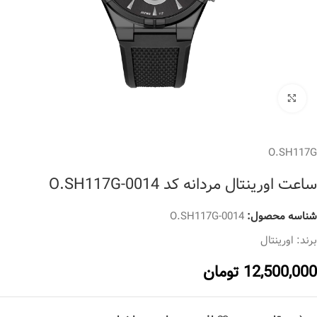
برای بزرگنمایی کلیک کنید
O.SH117G
ساعت اورینتال مردانه کد O.SH117G-0014
شناسه محصول:
O.SH117G-0014
برند:
اورینتال
12,500,000
تومان