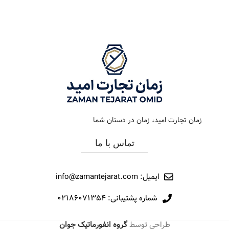
رنگ بند
استیل
رنگ بند
مشکي
رنگ صفحه
سبز
رنگ صفحه
مشکي
جنس بند
فلزی
جنس بند
رابر
نوع ساعت
کلاسیک
نوع ساعت
کرنوگراف
زمان تجارت امید، زمان در دستان شما
رفرانس
275
رفرانس
192
تماس با ما
برند
اورینتال
برند
اورینتال
ایمیل: info@zamantejarat.com
شماره پشتیبانی: ۰۲۱۸۶۰۷۱۳۵۴
طراحی توسط
گروه انفورماتیک جوان