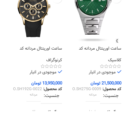
ساعت اورینتال مردانه کد
ساعت اورینتال مردانه کد
سا
24
O.SH192G-0022
O.SH275G-0009
کلاسیک
کرنوگراف
کل
موجودی در انبار
موجودی در انبار
21,500,000
تومان
13,950,000
تومان
00
کد محصول:
O.SH275G-0009
کد محصول:
O.SH192G-0022
کد
جنسیت
مردانه
جنسیت
مردانه
رنگ قاب
استیل
رنگ قاب
طلايي