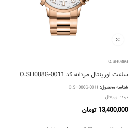
برای بزرگنمایی کلیک کنید
O.SH088G
ساعت اورینتال مردانه کد O.SH088G-0011
شناسه محصول:
O.SH088G-0011
برند:
اورینتال
13,400,000
تومان